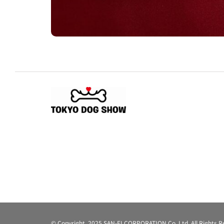
© Copyright 2025 SAN-EI CORPORATION Co.,Ltd. All Rights R