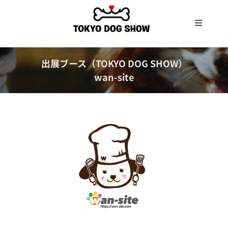
Skip
to
Toggle
content
Navigat
開催概要
出展ブース（TOKYO DOG SHOW）
wan-site
出展エントリー
出展一覧
コンテンツ
タイムテーブル
プレゼント