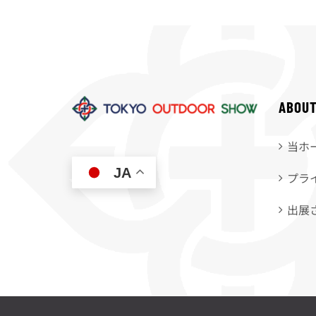
ABOU
当ホ
JA
プラ
出展