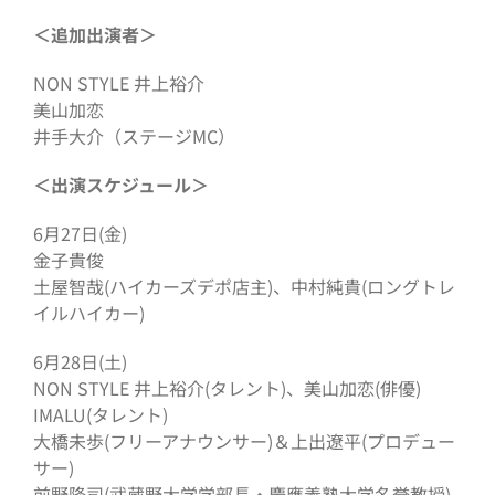
＜追加出演者＞
NON STYLE 井上裕介
美山加恋
井手大介（ステージMC）
＜出演スケジュール＞
6月27日(金)
金子貴俊
土屋智哉(ハイカーズデポ店主)、中村純貴(ロングトレ
イルハイカー)
6月28日(土)
NON STYLE 井上裕介(タレント)、美山加恋(俳優)
IMALU(タレント)
大橋未歩(フリーアナウンサー)＆上出遼平(プロデュー
サー)
前野隆司(武蔵野大学学部長・慶應義塾大学名誉教授)