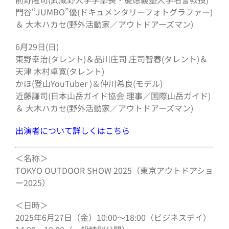
門谷“JUMBO”優(ドキュメンタリーフォトグラファー)
＆ 大木ハカセ(野外活動家／アウトドアーズマン)
6月29日(日)
東野幸治(タレント)＆品川庄司 庄司智春(タレント)＆
天津 木村卓寛(タレント)
かほ(登山YouTuber )＆仲川希良(モデル)
近藤謙司(日本山岳ガイド協会 理事／国際山岳ガイド)
＆ 大木ハカセ(野外活動家／アウトドアーズマン)
出演者について詳しくはこちら
＜名称＞
TOKYO OUTDOOR SHOW 2025（東京アウトドアショ
ー2025）
＜日時＞
2025年6月27日（金）10:00〜18:00（ビジネスデイ）