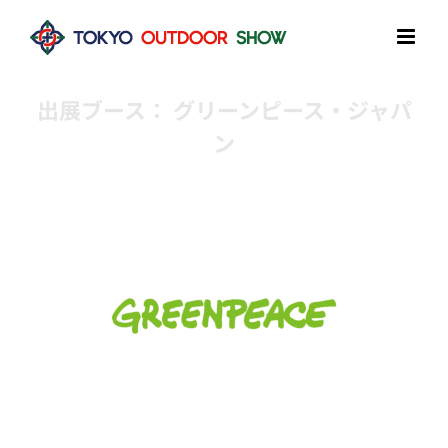
Skip
to
content
出展ブース： グリーンピース・ジャパ
ン