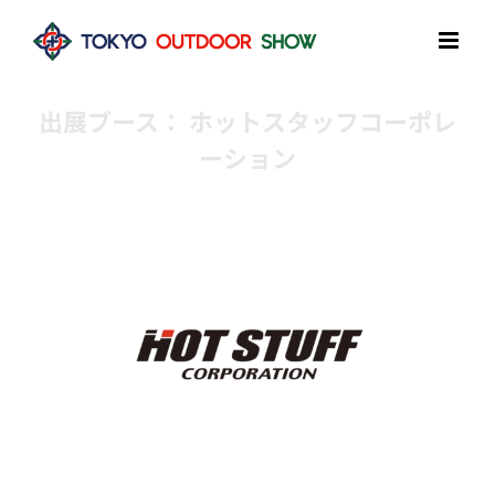
Skip
to
content
出展ブース： ホットスタッフコーポレ
ーション