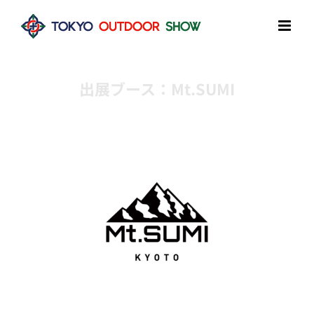
Skip
to
content
出展ブース：Mt.SUMI