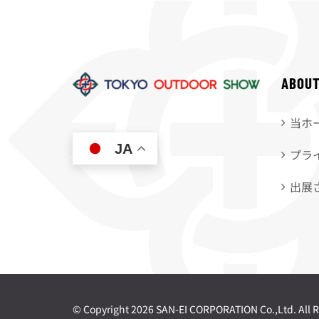
ABOU
当ホ
JA
プラ
出展
© Copyright
2026 SAN-EI CORPORATION Co.,Ltd. All R