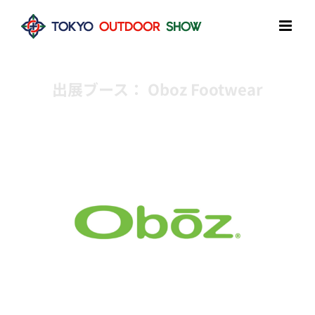
Skip
to
content
出展ブース： Oboz Footwear