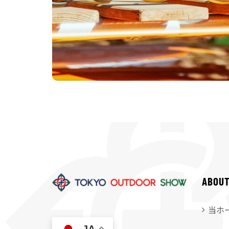
ABOU
当ホ
JA