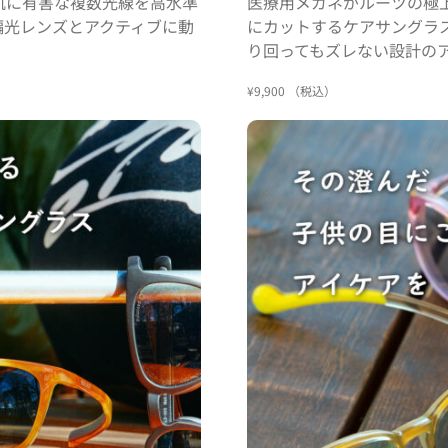
肌に有害な複数光線を高水準
医療用メガネがルーツの極
偏光レンズとアクティブに動
にカットするケアサングラ
り回ってもズレない設計の
¥9,900 （税込）