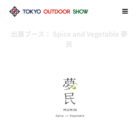
Skip
to
content
出展ブース： Spice and Vegetable 夢
民