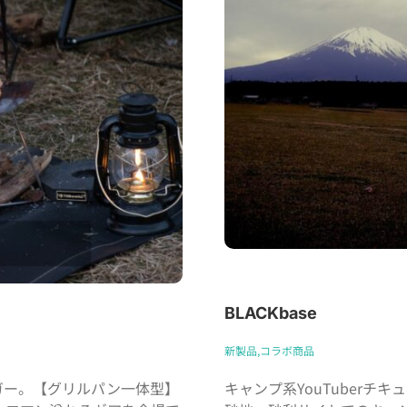
BLACKbase
新製品,コラボ商品
ガー。【グリルパン一体型】
キャンプ系YouTuberチ