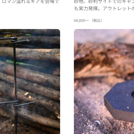
。ロマン溢れるギアを会場で
砂地、砂利サイトでのキャ
も実力発揮。アウトレットの
¥8,000〜 （税込）