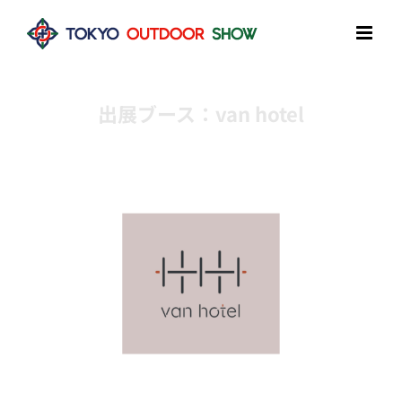
Skip
to
content
出展ブース：van hotel