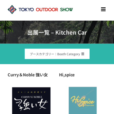
Skip
to
content
出展一覧 – Kitchen Car
ブースカテゴリー：Booth Category
全ブランド– All brands
Curry＆Noble 強い女
Hi,spice
アウトドアギア– Outdoor Gear
アウトドアアパレル – Outdoor Apparel