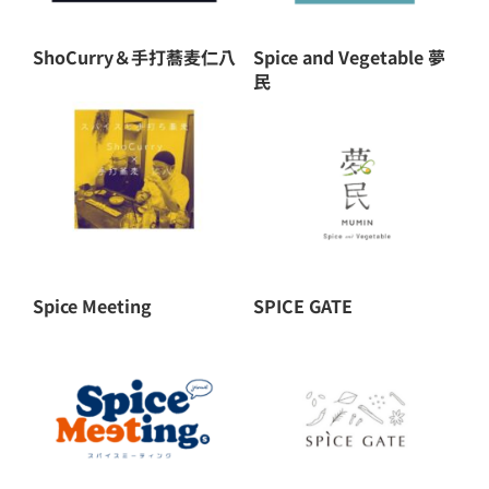
モビリティ – Mobility
ShoCurry＆手打蕎麦仁八
Spice and Vegetable 夢
民
ライフスタイル – Lifestyle
アウトドアタウン – Outdoor Town
アクティビティ – Activity
Spice Meeting
SPICE GATE
エコロジー – Ecology
アジアンブランド – Asian Brand Area
メディア – MEDIA